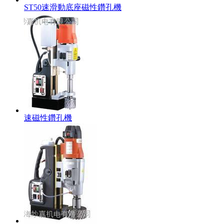
ST50速滑動底座磁性鑽孔機
速磁性鑽孔機