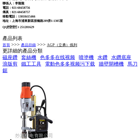
聯係人：李龍龍
電話：021-60458756
傳真：021-60458757
移動電話：13818415466
地址：上海市浦東新區浙橋路289弄1-1305室
QQ：251281629
產品列表
>>>
>>>
首頁
產品目錄
AGP（立勇）係列
更詳細的產品分類
磁座鑽
套絲機
色多多在线视频
噴塗機
水鑽
水鑽底座
浪版剪
鐵工工具
電動色多多视频污下载
牆壁開槽機
馬刀
鋸