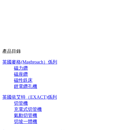
產品目錄
英國麥格(Magbroach）係列
磁力鑽
磁座鑽
磁性銑床
鋰電鑽孔機
英國依艾特（EXACT)係列
切管機
充電式切管機
氣動切管機
切坡一體機