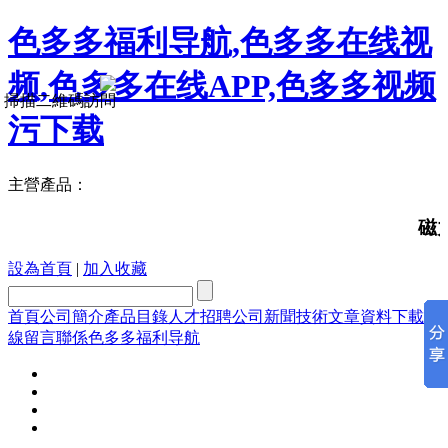
色多多福利导航,色多多在线视
频,色多多在线APP,色多多视频
掃描二維碼訪問
污下载
主營產品：
磁力鑽
設為首頁
|
加入收藏
首頁
公司簡介
產品目錄
人才招聘
公司新聞
技術文章
資料下載
在
線留言
聯係色多多福利导航