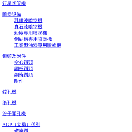
行星切管機
噴塗設備
乳膠漆噴塗機
真石漆噴塗機
船廠專用噴塗機
鋼結構專用噴塗機
工業型油漆專用噴塗機
鑽頭及附件
空心鑽頭
鋼板鑽頭
鋼軌鑽頭
附件
鏜孔機
衝孔機
管子開孔機
AGP（立勇）係列
磁座鑽